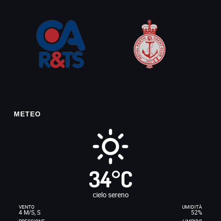
METEO
34
°
C
cielo sereno
VENTO
UMIDITÀ
4 M/S, S
52%
PRESSIONE
LIMPIDO